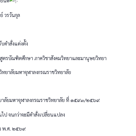
ินดี
ย์ วรวันกุล
บคำสั่งแต่งตั้ง
ักสูตรบัณฑิตศึกษา ภาควิชาสังคมวิทยาและมานุษยวิทยา
วิทยาลัยมหาจุฬาลงกรณราชวิทยาลัย
ทยาลัยมหาจุฬาลงกรณราชวิทยาลัย ที่ ๑๕๙๓/๒๕๖๙
็นต้นไป จนกว่าจะมีคำสั่งเปลี่ยนแปลง
าคม พ.ศ. ๒๕๖๙